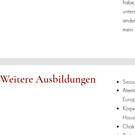
habe,
unter
ander
mein 
Weitere Ausbildungen
Sinos
Atemt
Euro
Körpe
Hous
Chakr