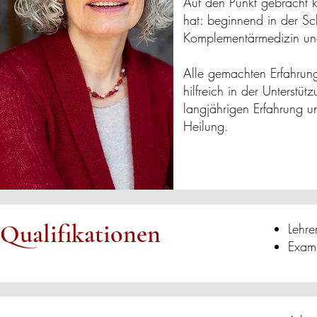
Auf den Punkt gebracht
hat: beginnend in der Sc
Komplementärmedizin und
Alle gemachten Erfahrun
hilfreich in der Unterstü
langjährigen Erfahrung 
Heilung.
Qualifikationen
Lehre
Exami