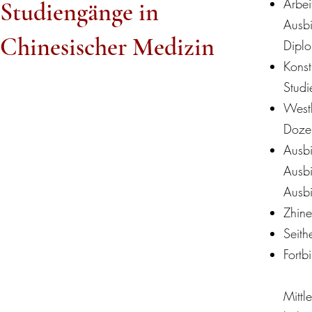
Arbei
Studiengänge in
Ausbi
Chinesischer Medizin
Dipl
Konst
Studi
Westl
Dozen
Ausb
Ausbi
Ausbi
Zhin
Seith
Fortb
Mittl